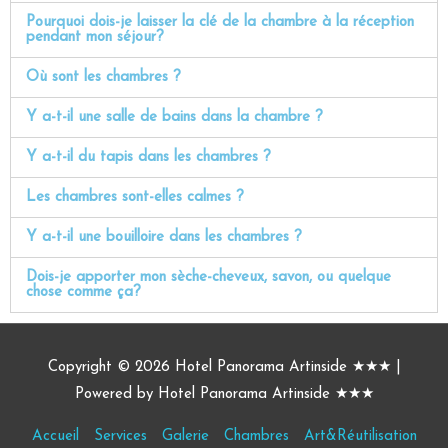
Pourquoi dois-je laisser la clé de la chambre à la réception
pendant mon séjour?
Où sont les chambres ?
Y a-t-il une salle de bains dans la chambre ?
Y a-t-il du tapis dans les chambres ?
Les chambres sont-elles calmes ?
Y a-t-il une bouilloire dans les chambres ?
Dois-je apporter mon sèche-cheveux, savon, ou quelque
chose comme ça?
Copyright © 2026
Hotel Panorama Artinside ★★★
|
Powered by
Hotel Panorama Artinside ★★★
Accueil
Services
Galerie
Chambres
Art&Réutilisation